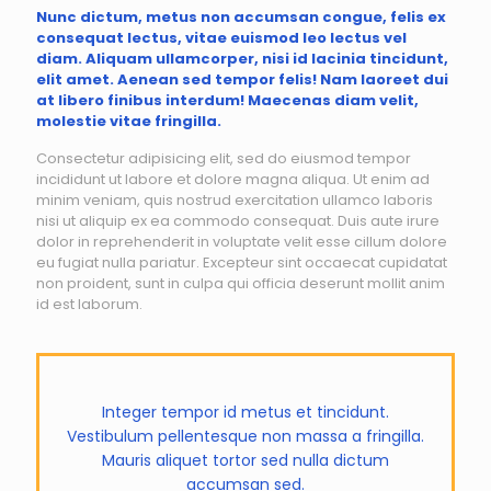
Nunc dictum, metus non accumsan congue, felis ex
consequat lectus, vitae euismod leo lectus vel
diam. Aliquam ullamcorper, nisi id lacinia tincidunt,
elit amet. Aenean sed tempor felis! Nam laoreet dui
at libero finibus interdum! Maecenas diam velit,
molestie vitae fringilla.
Consectetur adipisicing elit, sed do eiusmod tempor
incididunt ut labore et dolore magna aliqua. Ut enim ad
minim veniam, quis nostrud exercitation ullamco laboris
nisi ut aliquip ex ea commodo consequat. Duis aute irure
dolor in reprehenderit in voluptate velit esse cillum dolore
eu fugiat nulla pariatur. Excepteur sint occaecat cupidatat
non proident, sunt in culpa qui officia deserunt mollit anim
id est laborum.
Integer tempor id metus et tincidunt.
Vestibulum pellentesque non massa a fringilla.
Mauris aliquet tortor sed nulla dictum
accumsan sed.