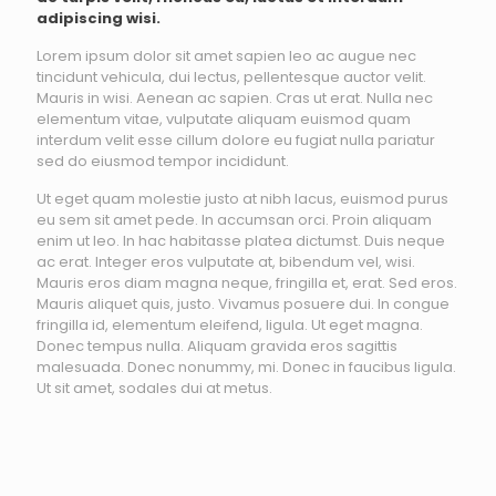
adipiscing wisi.
Lorem ipsum dolor sit amet sapien leo ac augue nec
tincidunt vehicula, dui lectus, pellentesque auctor velit.
Mauris in wisi. Aenean ac sapien. Cras ut erat. Nulla nec
elementum vitae, vulputate aliquam euismod quam
interdum velit esse cillum dolore eu fugiat nulla pariatur
sed do eiusmod tempor incididunt.
Ut eget quam molestie justo at nibh lacus, euismod purus
eu sem sit amet pede. In accumsan orci. Proin aliquam
enim ut leo. In hac habitasse platea dictumst. Duis neque
ac erat. Integer eros vulputate at, bibendum vel, wisi.
Mauris eros diam magna neque, fringilla et, erat. Sed eros.
Mauris aliquet quis, justo. Vivamus posuere dui. In congue
fringilla id, elementum eleifend, ligula. Ut eget magna.
Donec tempus nulla. Aliquam gravida eros sagittis
malesuada. Donec nonummy, mi. Donec in faucibus ligula.
Ut sit amet, sodales dui at metus.